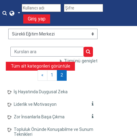
Ana içeriğe git
Arama girişini değiştir
Giriş yap
Kurs Kategorileri:
Kursları ara
Kursları ara
Tümünü genişlet
Tüm alt kategorileri görüntüle
Önceki Sayfa
Sayfa 1
Sayfa 2
«
1
2
İş Hayatında Duygusal Zeka
Liderlik ve Motivasyon
Zor İnsanlarla Başa Çıkma
Topluluk Önünde Konuşabilme ve Sunum
Teknikleri