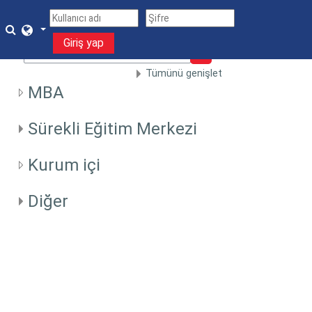
Ana içeriğe git
Arama girişini değiştir
Giriş yap
Kursları ara
Kursları ara
Tümünü genişlet
MBA
Sürekli Eğitim Merkezi
Kurum içi
Diğer